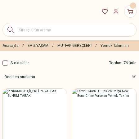
Anasayfa
EV & YAŞAM
MUTFAK GEREÇLERİ
Yemek Takımları
Stoktakiler
Toplam 76 ürün