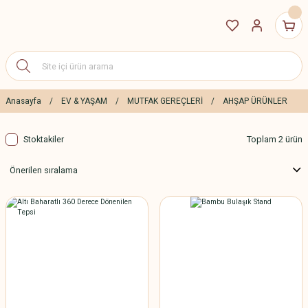
Anasayfa
EV & YAŞAM
MUTFAK GEREÇLERİ
AHŞAP ÜRÜNLER
Stoktakiler
Toplam 2 ürün