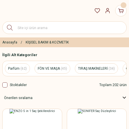
Anasayfa
KİŞİSEL BAKIM & KOZMETİK
İlgili Alt Kategoriler
Parfüm
(62)
FÖN VE MAŞA
(45)
TIRAŞ MAKİNELERİ
(34)
C
Stoktakiler
Toplam 202 ürün