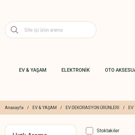
EV & YAŞAM
ELEKTRONİK
OTO AKSESU
Anasayfa
EV & YAŞAM
EV DEKORASYON ÜRÜNLERİ
EV 
Stoktakiler