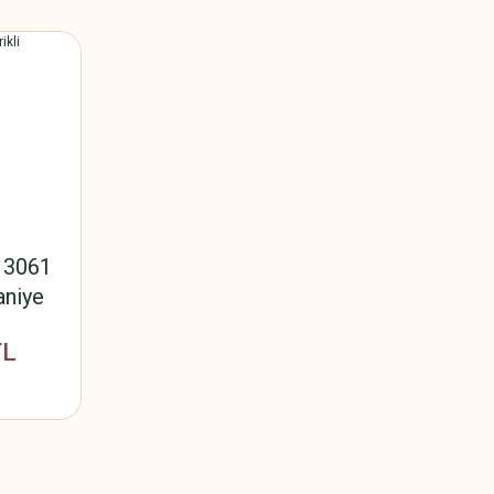
 3061
aniye
TL