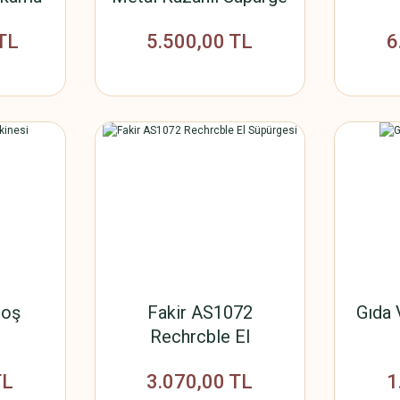
TL
5.500,00 TL
6
loş
Fakir AS1072
Gıda
Rechrcble El
Süpürgesi
TL
3.070,00 TL
1