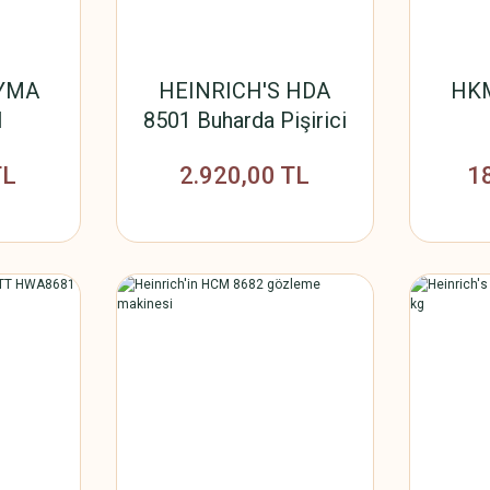
IYMA
HEINRICH'S HDA
HKM
I
8501 Buharda Pişirici
TL
2.920,00 TL
1