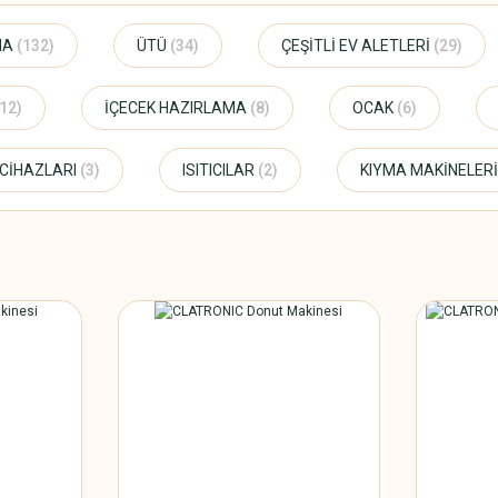
MA
(132)
ÜTÜ
(34)
ÇEŞİTLİ EV ALETLERİ
(29)
(12)
İÇECEK HAZIRLAMA
(8)
OCAK
(6)
 CİHAZLARI
(3)
ISITICILAR
(2)
KIYMA MAKİNELER