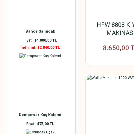
HFW 8808 K
Bahçe Salıncak
MAKİNAS
Fiyat :
14.000,00 TL
8.650,00 
İndirimli 12.040,00 TL
Dempower Kaş Kalemi
Fiyat :
475,00 TL