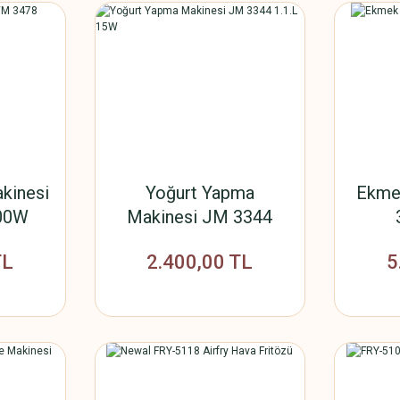
kinesi
Yoğurt Yapma
Ekme
00W
Makinesi JM 3344
1.1.L 15W
TL
2.400,00 TL
5