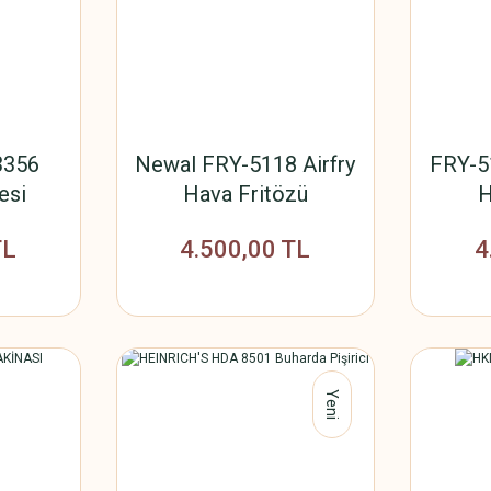
3356
Newal FRY-5118 Airfry
FRY-5
esi
Hava Fritözü
H
TL
4.500,00 TL
4
Yeni