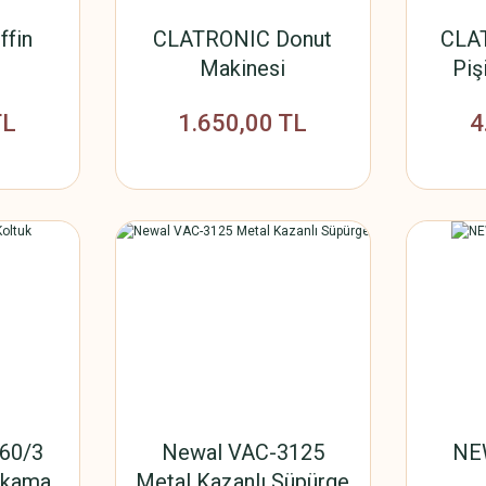
fin
CLATRONIC Donut
CLAT
Makinesi
Piş
TL
1.650,00 TL
4
60/3
Newal VAC-3125
NEW
Yıkama
Metal Kazanlı Süpürge