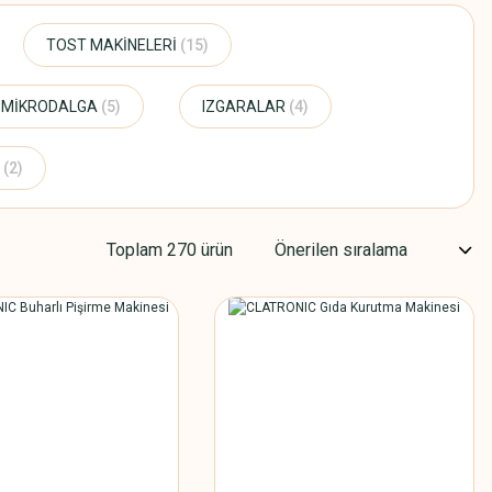
TOST MAKİNELERİ
(15)
MİKRODALGA
(5)
IZGARALAR
(4)
İ
(2)
Toplam 270 ürün