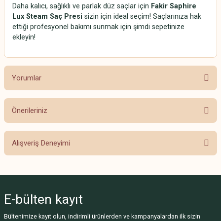
Daha kalıcı, sağlıklı ve parlak düz saçlar için
Fakir Saphire
Lux Steam Saç Presi
sizin için ideal seçim! Saçlarınıza hak
ettiği profesyonel bakımı sunmak için şimdi sepetinize
ekleyin!
Yorumlar
Önerileriniz
Bu ürüne ilk yorumu siz yapın!
Bu ürünün fiyat bilgisi, resim, ürün açıklamalarında ve diğer konularda
Alışveriş Deneyimi
yetersiz gördüğünüz noktaları öneri formunu kullanarak tarafımıza
Yorum Yaz
iletebilirsiniz.
Görüş ve önerileriniz için teşekkür ederiz.
Beğendim
Fahriye Açık | 08/09/2024
Ürün resmi kalitesiz, bozuk veya görüntülenemiyor.
E-bülten
kayıt
Ürün açıklamasında eksik bilgiler bulunuyor.
Ürün mükemmel, gerçekten
Bültenimize kayıt olun, indirimli ürünlerden ve kampanyalardan ilk sizin
Ürün bilgilerinde hatalar bulunuyor.