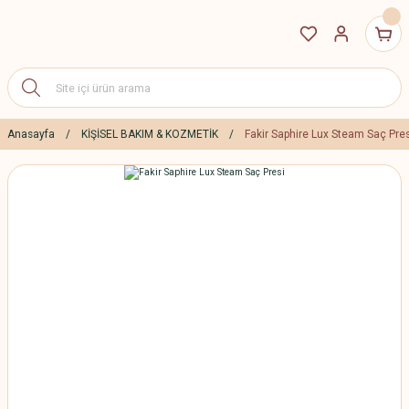
Anasayfa
KİŞİSEL BAKIM & KOZMETİK
Fakir Saphire Lux Steam Saç Pres