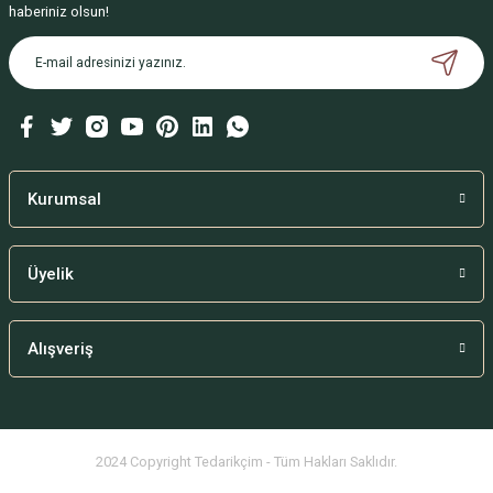
çok memnun kaldık.
haberiniz olsun!
Ürün fiyatı diğer sitelerden daha pahalı.
B... Ç... | 02/09/2024
Bu ürüne benzer farklı alternatifler olmalı.
Deneyimini Paylaş
Kurumsal
Gönder
Üyelik
Alışveriş
2024 Copyright Tedarikçim - Tüm Hakları Saklıdır.