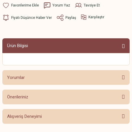
Yorum Yaz
Tavsiye Et
Karşılaştır
Fiyatı Düşünce Haber Ver
Paylaş
Ürün Bilgisi
Yorumlar
Önerileriniz
Bu ürüne ilk yorumu siz yapın!
Bu ürünün fiyat bilgisi, resim, ürün açıklamalarında ve diğer konularda
Alışveriş Deneyimi
yetersiz gördüğünüz noktaları öneri formunu kullanarak tarafımıza
Yorum Yaz
iletebilirsiniz.
Görüş ve önerileriniz için teşekkür ederiz.