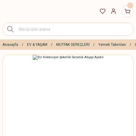
Anasayfa
EV & YAŞAM
MUTFAK GEREÇLERİ
Yemek Takımları