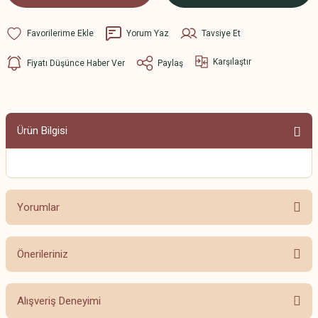
Yorum Yaz
Tavsiye Et
Karşılaştır
Fiyatı Düşünce Haber Ver
Paylaş
Ürün Bilgisi
Yorumlar
Önerileriniz
Bu ürüne ilk yorumu siz yapın!
Bu ürünün fiyat bilgisi, resim, ürün açıklamalarında ve diğer konularda
Alışveriş Deneyimi
yetersiz gördüğünüz noktaları öneri formunu kullanarak tarafımıza
Yorum Yaz