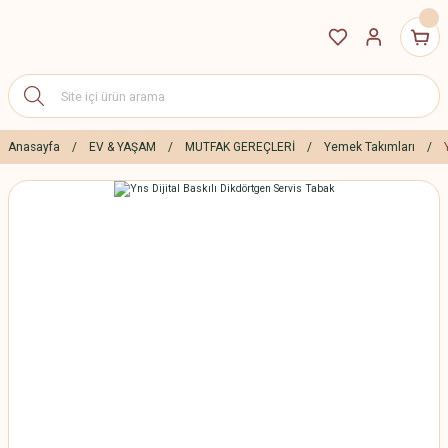
Anasayfa
EV & YAŞAM
MUTFAK GEREÇLERİ
Yemek Takımları