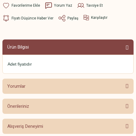
Yorum Yaz
Tavsiye Et
Karşılaştır
Fiyatı Düşünce Haber Ver
Paylaş
Ürün Bilgisi
Adet fiyatıdır
Yorumlar
Önerileriniz
Bu ürüne ilk yorumu siz yapın!
Bu ürünün fiyat bilgisi, resim, ürün açıklamalarında ve diğer konularda
Alışveriş Deneyimi
yetersiz gördüğünüz noktaları öneri formunu kullanarak tarafımıza
Yorum Yaz
iletebilirsiniz.