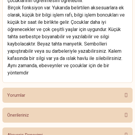
çocuklarının öğrenmesini öğretebilir.
Birçok fonksiyon var. Yukarıda belirtilen aksesuarlara ek
olarak, küçük bir bilgi işlem rafı, bilgi işlem boncukları ve
küçük bir saat ile birlikte gelir. Çocuklar daha iyi
öğrenecekler ve çok çeşitli yaşlar için uygundur. Küçük
tahta serbestçe boyanabilir ve yazılabilir ve silgi
kaybolacaktır. Beyaz tahta manyetik. Sembolleri
yapıştırabilir veya su darbeleriyle yazabilirsiniz. Kalem
kafasında bir silgi var ya da ıslak havlu ile silebilirsiniz.
Aynı zamanda, ebeveynler ve çocuklar için de bir
yöntemdir
Yorumlar
Önerileriniz
Bu ürüne ilk yorumu siz yapın!
Bu ürünün fiyat bilgisi, resim, ürün açıklamalarında ve diğer konularda