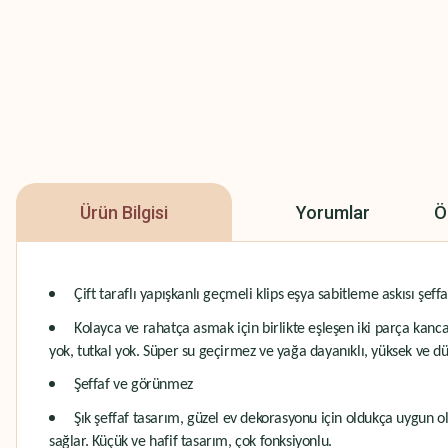
Ürün Bilgisi
Yorumlar
Ö
Çift taraflı yapışkanlı geçmeli klips eşya sabitleme askısı şeff
Kolayca ve rahatça asmak için birlikte eşleşen iki parça kanca 
yok, tutkal yok. Süper su geçirmez ve yağa dayanıklı, yüksek ve dü
Şeffaf ve görünmez
Şık şeffaf tasarım, güzel ev dekorasyonu için oldukça uygun 
sağlar. Küçük ve hafif tasarım, çok fonksiyonlu.