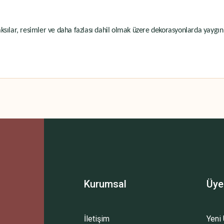
 saksılar, resimler ve daha fazlası dahil olmak üzere dekorasyonlarda yaygın
 yetersiz gördüğünüz noktaları öneri formunu kullanarak tarafımıza iletebilirsini
Bu ürüne ilk yorumu siz yapın!
Yorum Yaz
Kurumsal
Üye
İletişim
Yeni 