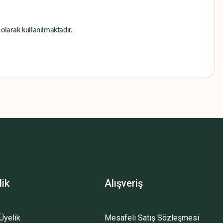
 olarak kullanılmaktadır.
z.
lik
Alışveriş
Üyelik
Mesafeli Satış Sözleşmesi