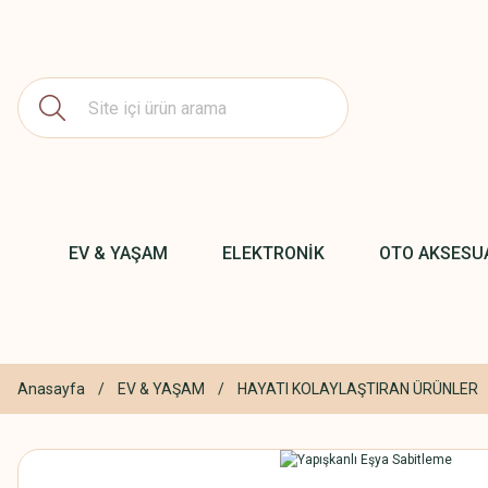
EV & YAŞAM
ELEKTRONİK
OTO AKSESU
Anasayfa
EV & YAŞAM
HAYATI KOLAYLAŞTIRAN ÜRÜNLER