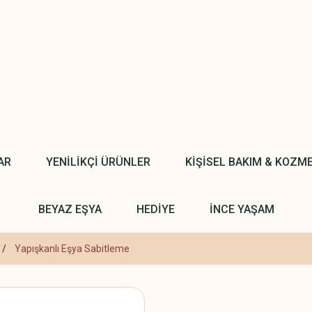
AR
YENİLİKÇİ ÜRÜNLER
KİŞİSEL BAKIM & KOZM
BEYAZ EŞYA
HEDİYE
İNCE YAŞAM
Yapışkanlı Eşya Sabitleme