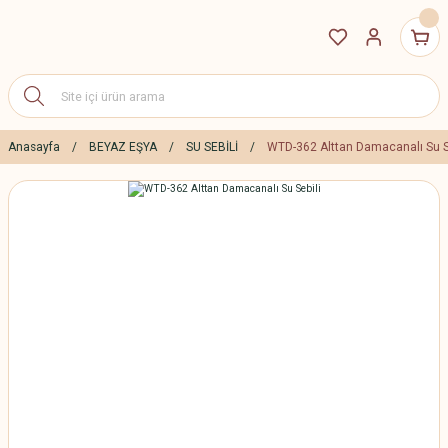
Anasayfa
BEYAZ EŞYA
SU SEBİLİ
WTD-362 Alttan Damacanalı Su S