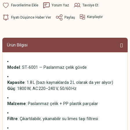
Yorum Yaz
Tavsiye Et
Karşılaştır
Fiyatı Düşünce Haber Ver
Paylaş
Ürün Bilgisi
Model
: ST‑6001 — Paslanmaz çelik gövde
Kapasite
: 1.8 L (bazı kaynaklarda 2 L olarak da yer alıyor)
Güç
: 1800 W, AC 220–240 V, 50/60 Hz
Malzeme
: Paslanmaz çelik + PP plastik parçalar
Filtre
: Çıkartılabilir, yıkanabilir su limes taşı filtresi