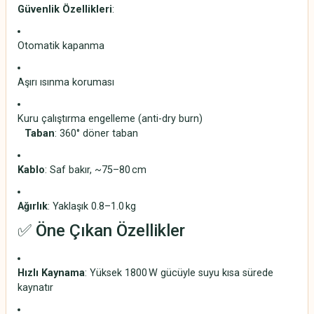
Güvenlik Özellikleri
:
Otomatik kapanma
Aşırı ısınma koruması
Kuru çalıştırma engelleme (anti-dry burn)
Taban
: 360° döner taban
Kablo
: Saf bakır, ~75–80 cm
Ağırlık
: Yaklaşık 0.8–1.0 kg
✅ Öne Çıkan Özellikler
Hızlı Kaynama
: Yüksek 1800 W gücüyle suyu kısa sürede
kaynatır