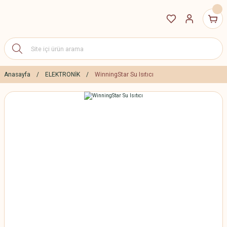
Anasayfa
ELEKTRONİK
WinningStar Su Isıtıcı