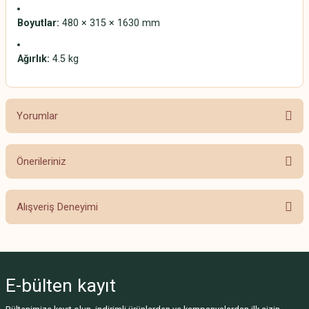
Boyutlar:
480 × 315 × 1630 mm
Ağırlık:
4.5 kg
Yorumlar
Önerileriniz
Bu ürüne ilk yorumu siz yapın!
Bu ürünün fiyat bilgisi, resim, ürün açıklamalarında ve diğer konularda
Alışveriş Deneyimi
yetersiz gördüğünüz noktaları öneri formunu kullanarak tarafımıza
Yorum Yaz
iletebilirsiniz.
Görüş ve önerileriniz için teşekkür ederiz.
Beğendim
Fahriye Açık | 08/09/2024
Ürün resmi kalitesiz, bozuk veya görüntülenemiyor.
E-bülten
kayıt
Ürün açıklamasında eksik bilgiler bulunuyor.
Ürün mükemmel, gerçekten