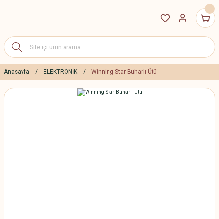
Anasayfa
ELEKTRONİK
Winning Star Buharlı Ütü