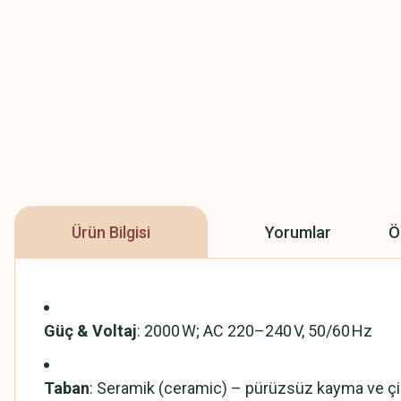
Ürün Bilgisi
Yorumlar
Ö
Güç & Voltaj
: 2000 W; AC 220–240 V, 50/60 Hz
Taban
: Seramik (ceramic) – pürüzsüz kayma ve çiz