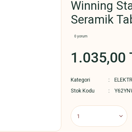
Winning Sta
Seramik Tab
0 yorum
1.035,00 
Kategori
ELEKT
Stok Kodu
Y62YN