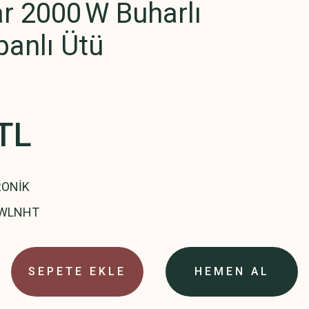
r 2000 W Buharlı
anlı Ütü
TL
RONİK
WLNHT
SEPETE EKLE
HEMEN AL