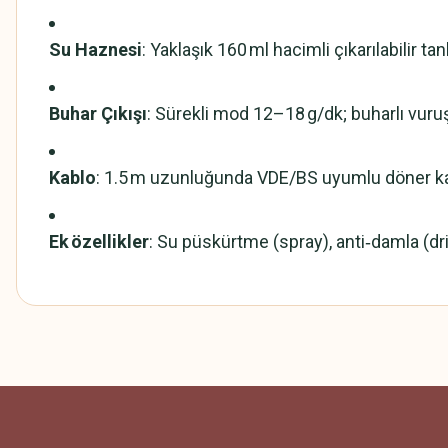
Su Haznesi
: Yaklaşık 160 ml hacimli çıkarılabilir tan
Buhar Çıkışı
: Sürekli mod 12–18 g/dk; buharlı vuru
Kablo
: 1.5 m uzunluğunda VDE/BS uyumlu döner k
Ek özellikler
: Su püskürtme (spray), anti‑damla (dr
Bu ürünün fiyat bilgisi, resim, ürün açıklamalarında ve diğer konularda
Beğendim
Görüş ve önerileriniz için teşekkür ederiz.
Fahriye Açık | 08/09/2024
Ürün resmi kalitesiz, bozuk veya görüntülenemiyor.