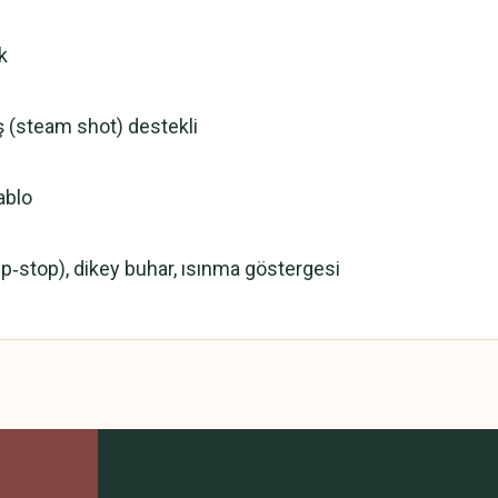
k
ş (steam shot) destekli
ablo
ip‑stop), dikey buhar, ısınma göstergesi
 yetersiz gördüğünüz noktaları öneri formunu kullanarak tarafımıza iletebilirsini
Bu ürüne ilk yorumu siz yapın!