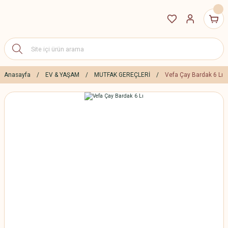
Anasayfa
EV & YAŞAM
MUTFAK GEREÇLERİ
Vefa Çay Bardak 6 Lı