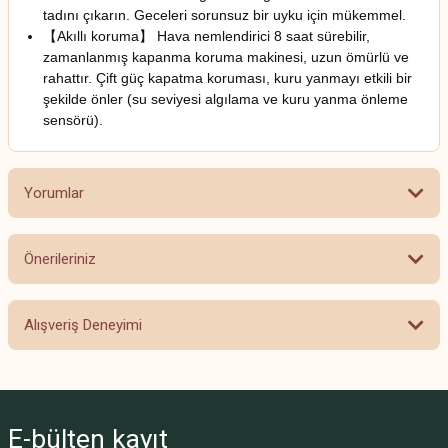
tadını çıkarın. Geceleri sorunsuz bir uyku için mükemmel.
【Akıllı koruma】 Hava nemlendirici 8 saat sürebilir,
zamanlanmış kapanma koruma makinesi, uzun ömürlü ve
rahattır. Çift güç kapatma koruması, kuru yanmayı etkili bir
şekilde önler (su seviyesi algılama ve kuru yanma önleme
sensörü).
Yorumlar
Önerileriniz
Bu ürüne ilk yorumu siz yapın!
Bu ürünün fiyat bilgisi, resim, ürün açıklamalarında ve diğer konularda
Alışveriş Deneyimi
yetersiz gördüğünüz noktaları öneri formunu kullanarak tarafımıza
Yorum Yaz
iletebilirsiniz.
Görüş ve önerileriniz için teşekkür ederiz.
Beğendim
Fahriye Açık | 08/09/2024
Ürün resmi kalitesiz, bozuk veya görüntülenemiyor.
E-bülten
kayıt