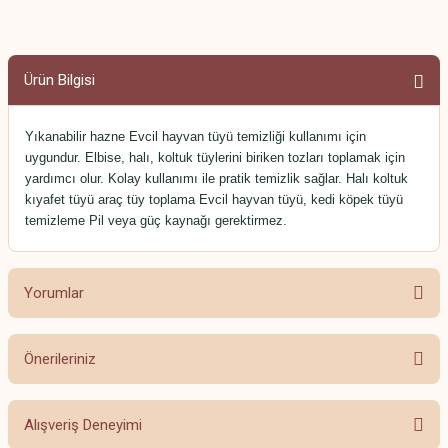
Ürün Bilgisi
Yıkanabilir hazne Evcil hayvan tüyü temizliği kullanımı için
uygundur. Elbise, halı, koltuk tüylerini biriken tozları toplamak için
yardımcı olur. Kolay kullanımı ile pratik temizlik sağlar. Halı koltuk
kıyafet tüyü araç tüy toplama Evcil hayvan tüyü, kedi köpek tüyü
temizleme Pil veya güç kaynağı gerektirmez.
Yorumlar
Önerileriniz
Bu ürüne ilk yorumu siz yapın!
Bu ürünün fiyat bilgisi, resim, ürün açıklamalarında ve diğer konularda
Alışveriş Deneyimi
yetersiz gördüğünüz noktaları öneri formunu kullanarak tarafımıza
Yorum Yaz