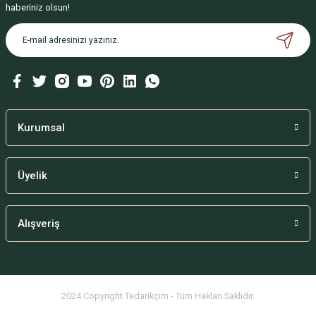
çok memnun kaldık.
haberiniz olsun!
Ürün fiyatı diğer sitelerden daha pahalı.
B... Ç... | 02/09/2024
Bu ürüne benzer farklı alternatifler olmalı.
Deneyimini Paylaş
Kurumsal
Gönder
Üyelik
Alışveriş
2024 Copyright Tedarikçim - Tüm Hakları Saklıdır.