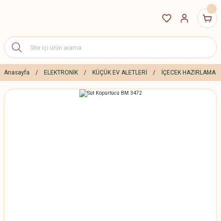
Anasayfa
ELEKTRONİK
KÜÇÜK EV ALETLERİ
İÇECEK HAZIRLAMA