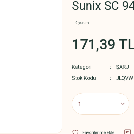
Sunix SC 9
0 yorum
171,39 T
Kategori
ŞARJ
Stok Kodu
JLQVW