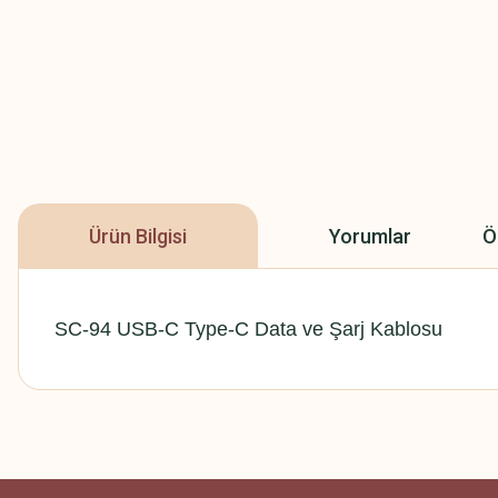
Ürün Bilgisi
Yorumlar
Ö
SC-94 USB-C Type-C Data ve Şarj Kablosu
Bu ürünün fiyat bilgisi, resim, ürün açıklamalarında ve diğer konularda
Beğendim
Görüş ve önerileriniz için teşekkür ederiz.