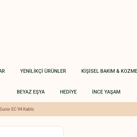
AR
YENİLİKÇİ ÜRÜNLER
KİŞİSEL BAKIM & KOZM
BEYAZ EŞYA
HEDİYE
İNCE YAŞAM
Sunix SC 94 Kablo