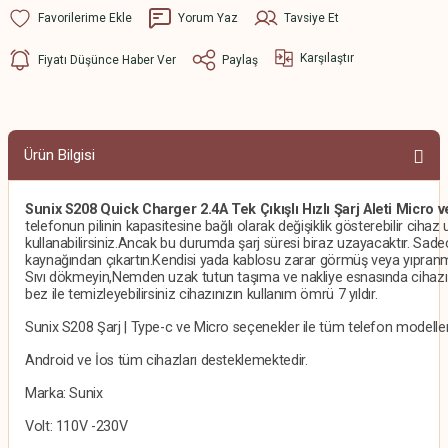
Yorum Yaz
Tavsiye Et
Karşılaştır
Fiyatı Düşünce Haber Ver
Paylaş
Ürün Bilgisi
Sunix S208 Quick Charger 2.4A Tek Çıkışlı Hızlı Şarj Aleti Micro
telefonun pilinin kapasitesine bağlı olarak değişiklik gösterebilir cih
kullanabilirsiniz.Ancak bu durumda şarj süresi biraz uzayacaktır. Sade
kaynağından çıkartın.Kendisi yada kablosu zarar görmüş veya yıpranmış 
Sıvı dökmeyin,Nemden uzak tutun taşıma ve nakliye esnasında cihaz
bez ile temizleyebilirsiniz cihazınızın kullanım ömrü 7 yıldır.
Sunix S208 Şarj | Type-c ve Micro seçenekler ile tüm telefon modelle
Android ve İos tüm cihazları desteklemektedir.
Marka: Sunix
Volt: 110V -230V