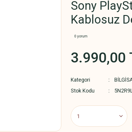
Sony PlayS
Kablosuz De
0 yorum
3.990,00 
Kategori
BİLGİS
Stok Kodu
5N2R9