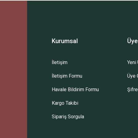
Bu ürüne ilk yorumu siz yapın!
Yorum Yaz
Kurumsal
Üye
İletişim
Yeni 
İletişim Formu
Üye G
Gönder
Havale Bildirim Formu
Şifr
Kargo Takibi
Sipariş Sorgula