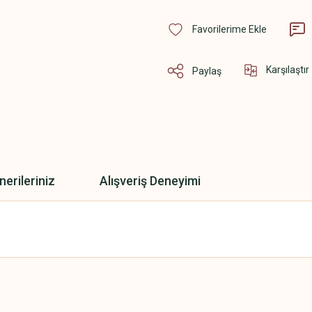
Karşılaştır
Paylaş
nerileriniz
Alışveriş Deneyimi
 yetersiz gördüğünüz noktaları öneri formunu kullanarak tarafımıza iletebilirsini