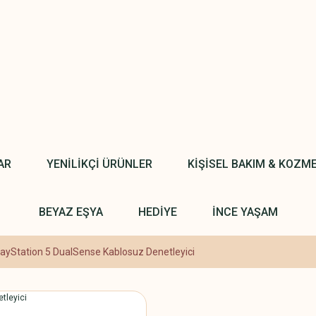
AR
YENİLİKÇİ ÜRÜNLER
KİŞİSEL BAKIM & KOZM
BEYAZ EŞYA
HEDİYE
İNCE YAŞAM
ayStation 5 DualSense Kablosuz Denetleyici