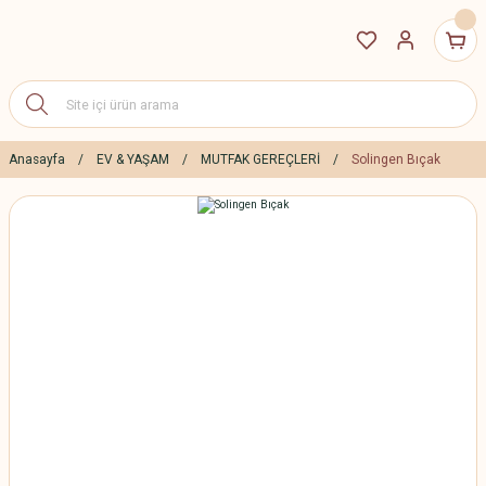
Anasayfa
EV & YAŞAM
MUTFAK GEREÇLERİ
Solingen Bıçak