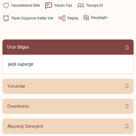
Yorum Yaz
Tavsiye Et
Karşılaştır
Fiyatı Düşünce Haber Ver
Paylaş
Ürün Bilgisi
şarjlı supurge
Yorumlar
Önerileriniz
Bu ürüne ilk yorumu siz yapın!
Bu ürünün fiyat bilgisi, resim, ürün açıklamalarında ve diğer konularda
Alışveriş Deneyimi
yetersiz gördüğünüz noktaları öneri formunu kullanarak tarafımıza
Yorum Yaz
iletebilirsiniz.