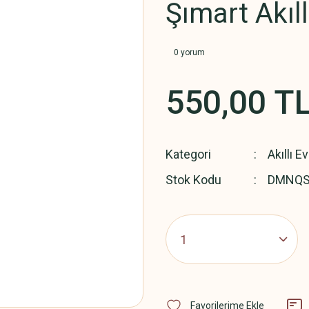
Şımart Akıl
0 yorum
550,00 T
Kategori
Akıllı E
Stok Kodu
DMNQS