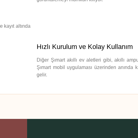
e kayıt altında
Hızlı Kurulum ve Kolay Kullanım
Diğer Şımart akıllı ev aletleri gibi, akıllı amp
Şımart mobil uygulaması üzerinden anında k
gelir.
 yetersiz gördüğünüz noktaları öneri formunu kullanarak tarafımıza iletebilirsini
Bu ürüne ilk yorumu siz yapın!