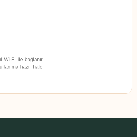
ul Wi-Fi ile bağlanır
ullanıma hazır hale
z.