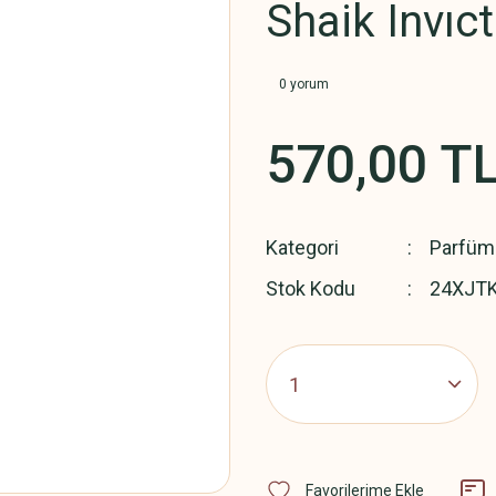
Shaik Invıc
0 yorum
570,00 T
Kategori
Parfüm
Stok Kodu
24XJT