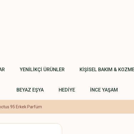
AR
YENİLİKÇİ ÜRÜNLER
KİŞİSEL BAKIM & KOZM
BEYAZ EŞYA
HEDİYE
İNCE YAŞAM
vıctus 95 Erkek Parfüm