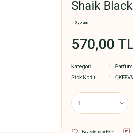
Shaik Blac
0 yorum
570,00 T
Kategori
Parfüm
Stok Kodu
QKFFV