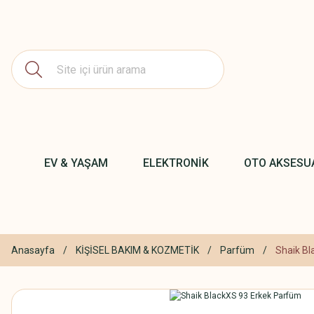
EV & YAŞAM
ELEKTRONİK
OTO AKSESU
Anasayfa
KİŞİSEL BAKIM & KOZMETİK
Parfüm
Shaik Bl