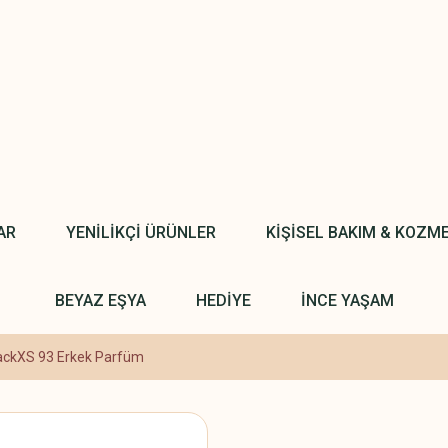
AR
YENİLİKÇİ ÜRÜNLER
KİŞİSEL BAKIM & KOZM
BEYAZ EŞYA
HEDİYE
İNCE YAŞAM
ackXS 93 Erkek Parfüm