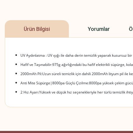
Ürün Bilgisi
Yorumlar
Ö
UV Aydınlatma : UV ışığı ile daha derin temizlik yaparak kusursuz bir
Hafif ve Taşınabilir:975g ağırlığındaki bu hafif elektrikli süpürge, kolay
2000mAh Pil:Uzun süreli temizlik için dahili 2000mAh lityum pil ile ke
Anti Mite Süpürge|8000pa Güçlü Çizilme:8000pa yüksek çekim gücü il
2 Hız Ayarı:Yüksek ve düşük hız seçenekleriyle her türlü temizlik ihti
Bu ürünün fiyat bilgisi, resim, ürün açıklamalarında ve diğer konularda
Beğendim
Görüş ve önerileriniz için teşekkür ederiz.