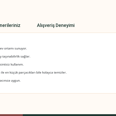
nerileriniz
Alışveriş Deneyimi
 ev ortamı sunuyor.
 taşınabilirlik sağlar.
sintisiz kullanım.
e en küçük parçacıkları bile kolayca temizler.
yacınıza uygun.
 yetersiz gördüğünüz noktaları öneri formunu kullanarak tarafımıza iletebilirsini
Bu ürüne ilk yorumu siz yapın!