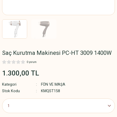
SESUAR
ERİ
LERİ
ALETLERİ
 ALETLERİ
ÇE MOBİLYA
Saç Kurutma Makinesi PC-HT 3009 1400W
ERİ
0 yorum
1.300,00 TL
LARI
Kategori
FÖN VE MAŞA
Stok Kodu
KMQST158