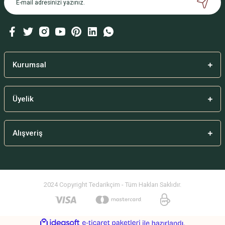
Deneyimini Paylaş
Kurumsal
Gönder
Üyelik
Alışveriş
2024 Copyright Tedarikçim - Tüm Hakları Saklıdır.
ideasoft
ile
e-