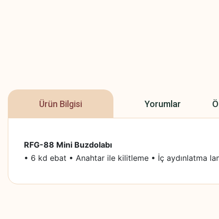
Ürün Bilgisi
Yorumlar
Ö
RFG-88 Mini Buzdolabı
• 6 kd ebat • Anahtar ile kilitleme • İç aydınlatma la
Bu ürünün fiyat bilgisi, resim, ürün açıklamalarında ve diğer konularda
Beğendim
Görüş ve önerileriniz için teşekkür ederiz.