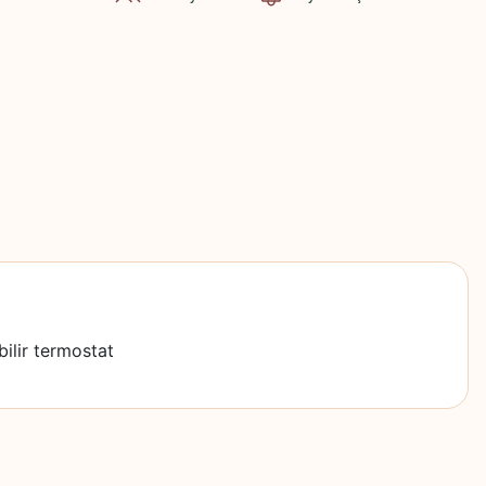
bilir termostat
z.