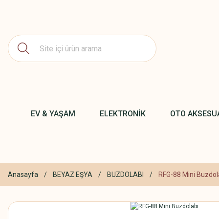
EV & YAŞAM
ELEKTRONİK
OTO AKSESU
Anasayfa
BEYAZ EŞYA
BUZDOLABI
RFG-88 Mini Buzdol