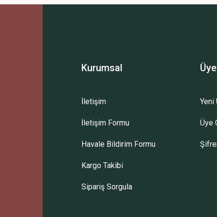
Bu ürüne ilk yorumu siz yapın!
Yorum Yaz
Kurumsal
Üye
İletişim
Yeni 
İletişim Formu
Üye G
Gönder
Havale Bildirim Formu
Şifr
Kargo Takibi
Sipariş Sorgula