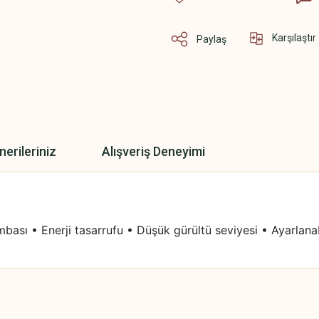
Karşılaştır
Paylaş
nerileriniz
Alışveriş Deneyimi
mbası • Enerji tasarrufu • Düşük gürültü seviyesi • Ayarlana
 yetersiz gördüğünüz noktaları öneri formunu kullanarak tarafımıza iletebilirsini