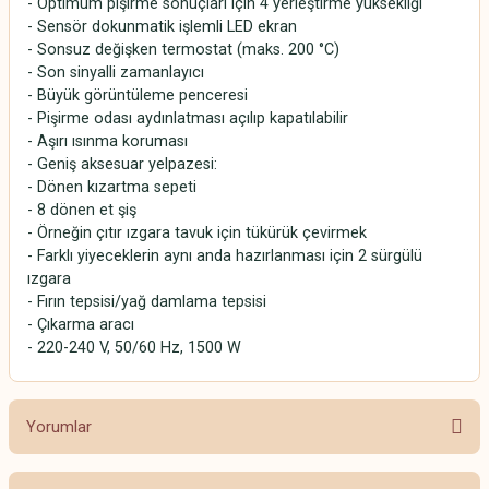
- Optimum pişirme sonuçları için 4 yerleştirme yüksekliği
- Sensör dokunmatik işlemli LED ekran
- Sonsuz değişken termostat (maks. 200 °C)
- Son sinyalli zamanlayıcı
- Büyük görüntüleme penceresi
- Pişirme odası aydınlatması açılıp kapatılabilir
- Aşırı ısınma koruması
- Geniş aksesuar yelpazesi:
- Dönen kızartma sepeti
- 8 dönen et şiş
- Örneğin çıtır ızgara tavuk için tükürük çevirmek
- Farklı yiyeceklerin aynı anda hazırlanması için 2 sürgülü
ızgara
- Fırın tepsisi/yağ damlama tepsisi
- Çıkarma aracı
- 220-240 V, 50/60 Hz, 1500 W
Yorumlar