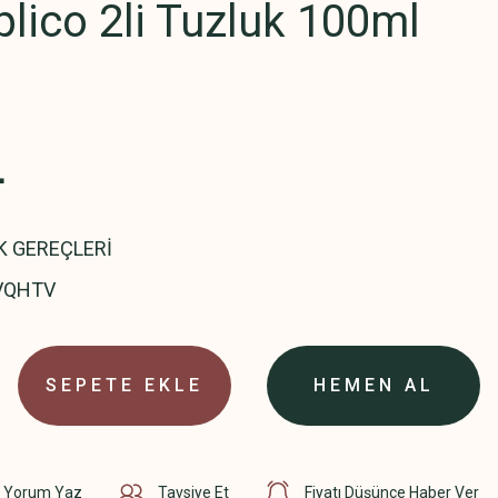
plico 2li Tuzluk 100ml
L
K GEREÇLERİ
VQHTV
SEPETE EKLE
HEMEN AL
Yorum Yaz
Tavsiye Et
Fiyatı Düşünce Haber Ver