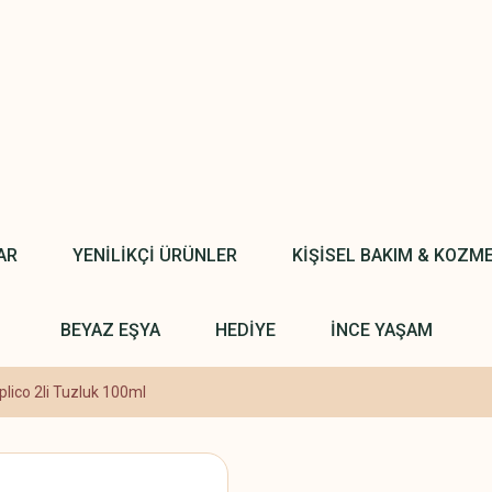
AR
YENİLİKÇİ ÜRÜNLER
KİŞİSEL BAKIM & KOZM
BEYAZ EŞYA
HEDİYE
İNCE YAŞAM
plico 2li Tuzluk 100ml