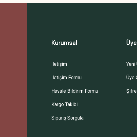
Bu ürüne ilk yorumu siz yapın!
Yorum Yaz
Kurumsal
Üye
İletişim
Yeni 
İletişim Formu
Üye G
Gönder
Havale Bildirim Formu
Şifr
Kargo Takibi
Sipariş Sorgula