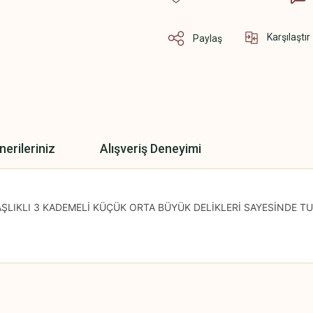
Karşılaştır
Paylaş
nerileriniz
Alışveriş Deneyimi
LIKLI 3 KADEMELİ KÜÇÜK ORTA BÜYÜK DELİKLERİ SAYESİNDE TUZ
 yetersiz gördüğünüz noktaları öneri formunu kullanarak tarafımıza iletebilirsini