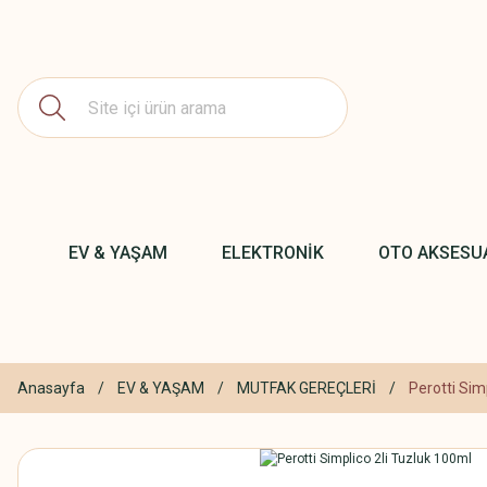
EV & YAŞAM
ELEKTRONİK
OTO AKSESU
Anasayfa
EV & YAŞAM
MUTFAK GEREÇLERİ
Perotti Sim