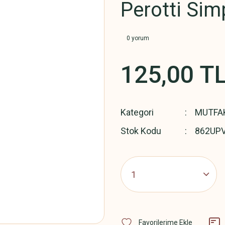
Perotti Sim
0 yorum
125,00 T
Kategori
MUTFA
Stok Kodu
862UP