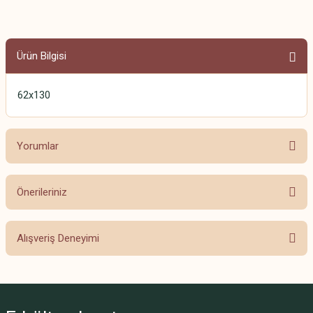
Ürün Bilgisi
62x130
Yorumlar
Önerileriniz
Bu ürüne ilk yorumu siz yapın!
Bu ürünün fiyat bilgisi, resim, ürün açıklamalarında ve diğer konularda
Alışveriş Deneyimi
yetersiz gördüğünüz noktaları öneri formunu kullanarak tarafımıza
Yorum Yaz
iletebilirsiniz.
Görüş ve önerileriniz için teşekkür ederiz.
Beğendim
Fahriye Açık | 08/09/2024
Ürün resmi kalitesiz, bozuk veya görüntülenemiyor.