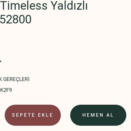
imeless Yaldızlı
 52800
L
K GEREÇLERİ
EK2F9
SEPETE EKLE
HEMEN AL