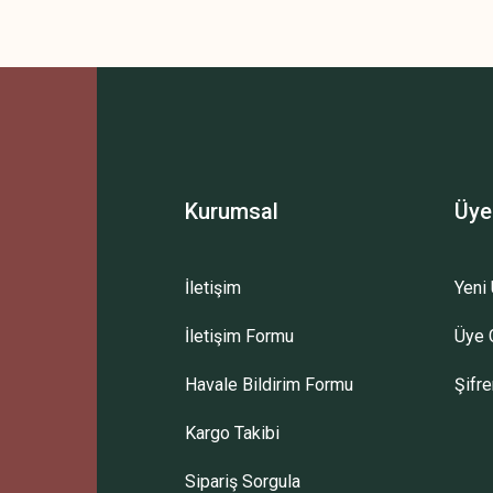
 yetersiz gördüğünüz noktaları öneri formunu kullanarak tarafımıza iletebilirsini
Bu ürüne ilk yorumu siz yapın!
Yorum Yaz
Kurumsal
Üye
İletişim
Yeni 
İletişim Formu
Üye G
Gönder
Havale Bildirim Formu
Şifr
Kargo Takibi
Sipariş Sorgula