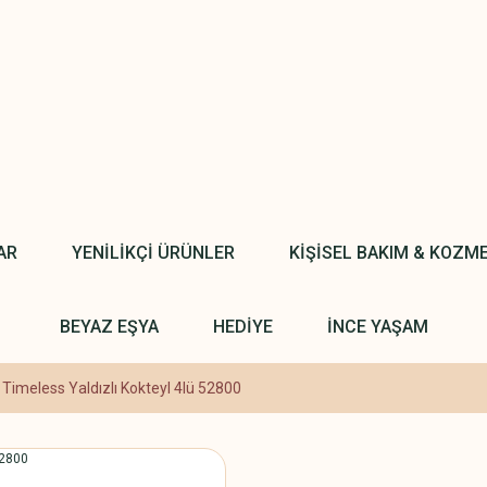
AR
YENİLİKÇİ ÜRÜNLER
KİŞİSEL BAKIM & KOZM
BEYAZ EŞYA
HEDİYE
İNCE YAŞAM
imeless Yaldızlı Kokteyl 4lü 52800