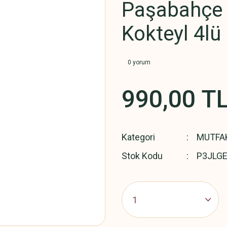
Paşabahçe T
Kokteyl 4lü
0 yorum
990,00 T
Kategori
MUTFA
Stok Kodu
P3JLG