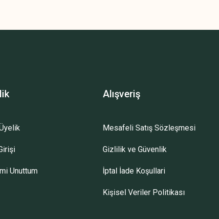
z.
lik
Alışveriş
Üyelik
Mesafeli Satış Sözleşmesi
irişi
Gizlilik ve Güvenlik
emi Unuttum
İptal İade Koşullari
Kişisel Veriler Politikası