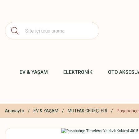
EV & YAŞAM
ELEKTRONİK
OTO AKSESU
Anasayfa
EV & YAŞAM
MUTFAK GEREÇLERİ
Paşabahçe T