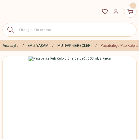
Anasayfa
EV & YAŞAM
MUTFAK GEREÇLERİ
Paşabahçe Pub Kulplu 