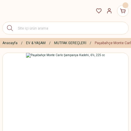
Anasayfa
EV & YAŞAM
MUTFAK GEREÇLERİ
Paşabahçe Monte Carlo