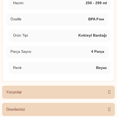
Hacim
250 - 299 ml
Özellik
BPA Free
Ürün Tipi
Kokteyl Bardağı
Parça Sayısı
4 Parça
Renk
Beyaz
Yorumlar
Önerileriniz
Bu ürüne ilk yorumu siz yapın!