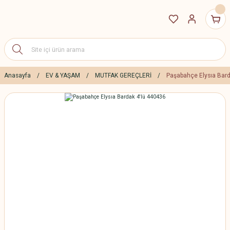
Anasayfa
EV & YAŞAM
MUTFAK GEREÇLERİ
Paşabahçe Elysıa Bard