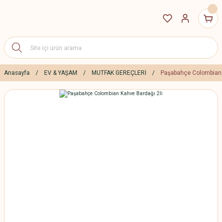
Anasayfa
EV & YAŞAM
MUTFAK GEREÇLERİ
Paşabahçe Colombian 