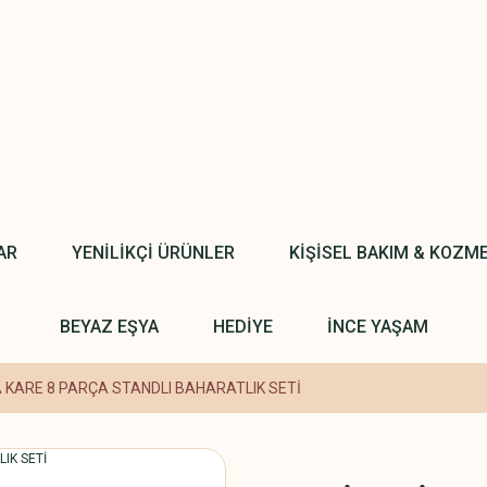
AR
YENİLİKÇİ ÜRÜNLER
KİŞİSEL BAKIM & KOZM
BEYAZ EŞYA
HEDİYE
İNCE YAŞAM
A KARE 8 PARÇA STANDLI BAHARATLIK SETİ