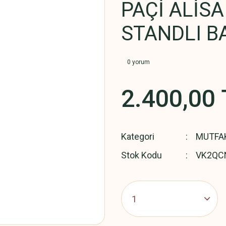
PAÇİ ALİS
STANDLI B
0 yorum
2.400,00 
Kategori
MUTFA
Stok Kodu
VK2QC