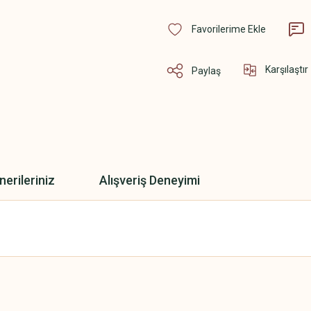
Karşılaştır
Paylaş
nerileriniz
Alışveriş Deneyimi
 yetersiz gördüğünüz noktaları öneri formunu kullanarak tarafımıza iletebilirsini