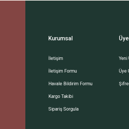
Bu ürüne ilk yorumu siz yapın!
Yorum Yaz
Kurumsal
Üye
İletişim
Yeni 
İletişim Formu
Üye G
Gönder
Havale Bildirim Formu
Şifr
Kargo Takibi
Sipariş Sorgula