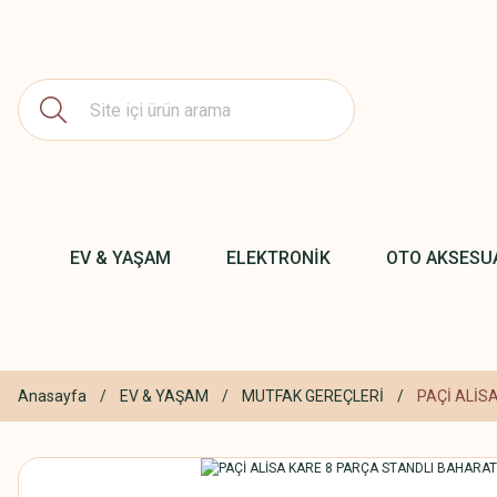
EV & YAŞAM
ELEKTRONİK
OTO AKSESU
Anasayfa
EV & YAŞAM
MUTFAK GEREÇLERİ
PAÇİ ALİS