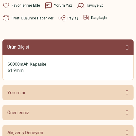
Yorum Yaz
Tavsiye Et
Karşılaştır
Fiyatı Düşünce Haber Ver
Paylaş
Ürün Bilgisi
60000mAh Kapasite
61.9mm
Yorumlar
Önerileriniz
Bu ürüne ilk yorumu siz yapın!
Bu ürünün fiyat bilgisi, resim, ürün açıklamalarında ve diğer konularda
Alışveriş Deneyimi
yetersiz gördüğünüz noktaları öneri formunu kullanarak tarafımıza