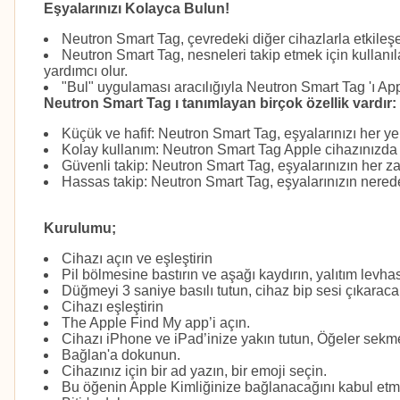
Eşyalarınızı Kolayca Bulun!
Neutron Smart Tag, çevredeki diğer cihazlarla etkileşe
Neutron Smart Tag, nesneleri takip etmek için kullanıl
yardımcı olur.
"Bul" uygulaması aracılığıyla Neutron Smart Tag 'ı App
Neutron Smart Tag ı tanımlayan birçok özellik vardır:
Küçük ve hafif: Neutron Smart Tag, eşyalarınızı her yer
Kolay kullanım: Neutron Smart Tag Apple cihazınızda ye
Güvenli takip: Neutron Smart Tag, eşyalarınızın her 
Hassas takip: Neutron Smart Tag, eşyalarınızın nered
Kurulumu;
Cihazı açın ve eşleştirin
Pil bölmesine bastırın ve aşağı kaydırın, yalıtım levhas
Düğmeyi 3 saniye basılı tutun, cihaz bip sesi çıkarac
Cihazı eşleştirin
The Apple Find My app’i açın.
Cihazı iPhone ve iPad’inize yakın tutun, Öğeler sek
Bağlan'a dokunun.
Cihazınız için bir ad yazın, bir emoji seçin.
Bu öğenin Apple Kimliğinize bağlanacağını kabul etm