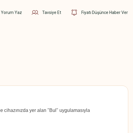
Yorum Yaz
Tavsiye Et
Fiyatı Düşünce Haber Ver
ple cihazınızda yer alan "Bul" uygulamasıyla