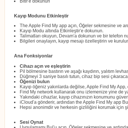
Bitir'e dokunun
Kayıp Modunu Etkinleştir
The Apple Find My app açın, Öğeler sekmesine ve a
Kayıp Modu altında Etkinleştir'e dokunun.
Talimatları okuyun, Devam'a dokunun ve bir telefon nu
Bilgileri onaylayın, kayıp mesajı özelleştirin ve kuru
Ana Fonksiyonlar
Cihazı açın ve eşleştirin
Pil bölmesine bastırın ve aşağı kaydırın, yalıtım levhas
Düğmeyi 3 saniye basılı tutun, cihaz bip sesi çıkarac
Öğenizi bulun
Kayıp öğeniz yakınlarda değilse, Apple Find My App,
Find My network kullanarak onu izlemenize yine de yar
Yakındaki cihazlar, kayıp cihazınızın konumunu güvenl
iCloud'a gönderir, ardından the Apple Find My app Bul
Hepsi anonimdir ve herkesin gizliliğini korumak için şi
Sesi Oynat
Uygulamamı Bul'u açın, Öğeler sekmesine ve ardınd