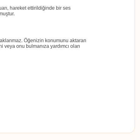
rı, hareket ettirildiğinde bir ses
muştur.
e saklanmaz. Öğenizin konumunu aktaran
rini veya onu bulmanıza yardımcı olan