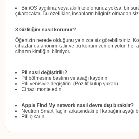
Bir iOS aygıtınız veya akıllı telefonunuz yoksa, bir sü
çıkaracaktır. Bu özellikler, insanların bilginiz olmadan s
3.Gizliliğim nasıl korunur?
Öğenizin nerede olduğunu yalnızca siz görebilirsiniz. 
cihazlar da anonim kalır ve bu konum verileri yolun her 
cihazın kimliğini bilmiyor.
Pil nasıl değiştirilir?
Pil bölmesine bastırın ve aşağı kaydırın.
Pili yenisiyle değiştirin. (Pozitif kutup yukarı).
Cihazı monte edin.
Apple Find My network nasıl devre dışı bırakılır?
Neutron Smart Tag'in arkasındaki pil kapağını aşağı ba
Pili çıkarın.