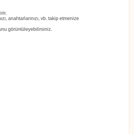
rir.
zı, anahtarlarınızı, vb. takip etmenize
unu görüntüleyebilirsiniz.