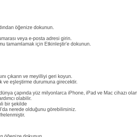
rdından öğenize dokunun.
marası veya e-posta adresi girin.
lumu tamamlamak için Etkinleştir'e dokunun.
ını çıkarın ve meyilliyi geri koyun.
ak ve eşleştirme durumuna girecektir.
 dünya çapında yüz milyonlarca iPhone, iPad ve Mac cihazı olan
dımcı olabilir.
i bir şekilde
'da nerede olduğunu görebilirsiniz.
frelenmiştir.
an öğenize dokunun.