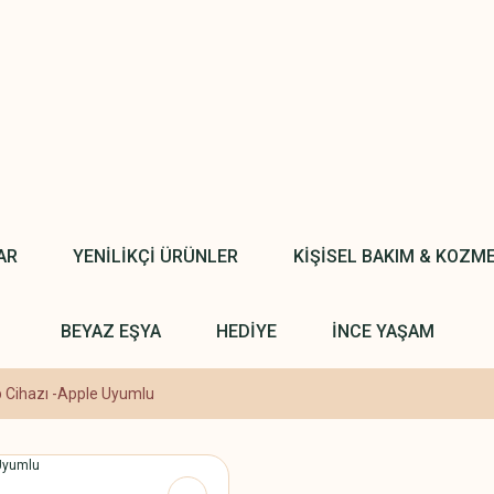
AR
YENİLİKÇİ ÜRÜNLER
KİŞİSEL BAKIM & KOZM
BEYAZ EŞYA
HEDİYE
İNCE YAŞAM
p Cihazı -Apple Uyumlu