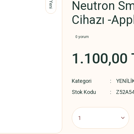
Neutron Sma
Yeni
Cihazı -Ap
0 yorum
1.100,00 
Kategori
YENİLİ
Stok Kodu
Z52A5