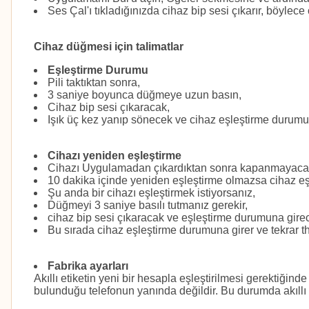
Ses Çal'ı tıkladığınızda cihaz bip sesi çıkarır, böylece
Cihaz düğmesi için talimatlar
Eşleştirme Durumu
Pili taktıktan sonra,
3 saniye boyunca düğmeye uzun basın,
Cihaz bip sesi çıkaracak,
Işık üç kez yanıp sönecek ve cihaz eşleştirme durumun
Cihazı yeniden eşleştirme
Cihazı Uygulamadan çıkardıktan sonra kapanmayacak
10 dakika içinde yeniden eşleştirme olmazsa cihaz e
Şu anda bir cihazı eşleştirmek istiyorsanız,
Düğmeyi 3 saniye basılı tutmanız gerekir,
cihaz bip sesi çıkaracak ve eşleştirme durumuna girec
Bu sırada cihaz eşleştirme durumuna girer ve tekrar the
Fabrika ayarları
Akıllı etiketin yeni bir hesapla eşleştirilmesi gerektiğinde
bulunduğu telefonun yanında değildir. Bu durumda akıllı et