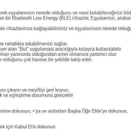
rek eşyalarınızın nerede olduğunu ve nasıl bulabileceğinizi bildi
an bir Bluetooth Low Energy (BLE) cihazdır. Eşyalarınızı, arabanı
le cihazlarınıza bağlayabilirsiniz ve eşyalarınızın nerede olduğ
e rahatlıkla takabilmenizi sağlar.
r alan "Bul" uygulaması aracılığıyla kolayca kullanılabilir.
zaman yanınızda olduğundan emin olmanıza yardımcı olur.
e olduğunu çok hassas bir şekilde takip eder.
ını çıkarın ve meyilliyi geri koyun.
ak ve eşleştirme durumuna girecektir
mesine dokunun, +'ya ve ardından Başka Öğe Ekle'ye dokunun.
ek için Kabul Et'e dokunun.