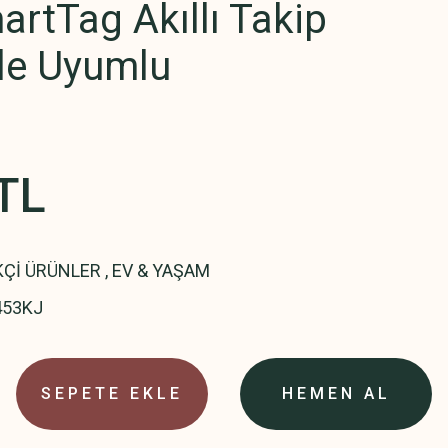
rtTag Akıllı Takip
ple Uyumlu
TL
KÇİ ÜRÜNLER
,
EV & YAŞAM
453KJ
SEPETE EKLE
HEMEN AL