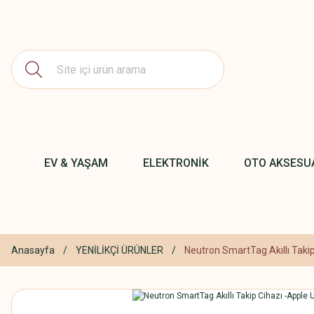
EV & YAŞAM
ELEKTRONİK
OTO AKSESU
Anasayfa
YENİLİKÇİ ÜRÜNLER
Neutron SmartTag Akıllı Taki