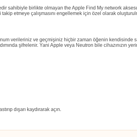
redir sahibiyle birlikte olmayan the Apple Find My network aksesua
izi takip etmeye çalışmasını engellemek için özel olarak oluşturul
Konum verileriniz ve geçmişiniz hiçbir zaman öğenin kendisind
adımında şifrelenir. Yani Apple veya Neutron bile cihazınızın ye
stırıp dışarı kaydırarak açın.