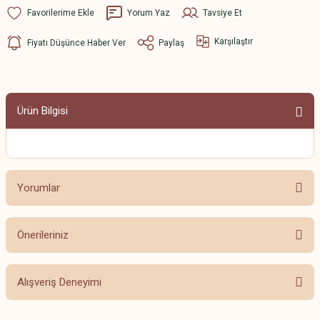
Yorum Yaz
Tavsiye Et
Karşılaştır
Fiyatı Düşünce Haber Ver
Paylaş
Ürün Bilgisi
Yorumlar
Önerileriniz
Bu ürüne ilk yorumu siz yapın!
Bu ürünün fiyat bilgisi, resim, ürün açıklamalarında ve diğer konularda
Alışveriş Deneyimi
yetersiz gördüğünüz noktaları öneri formunu kullanarak tarafımıza
Yorum Yaz
iletebilirsiniz.
Görüş ve önerileriniz için teşekkür ederiz.