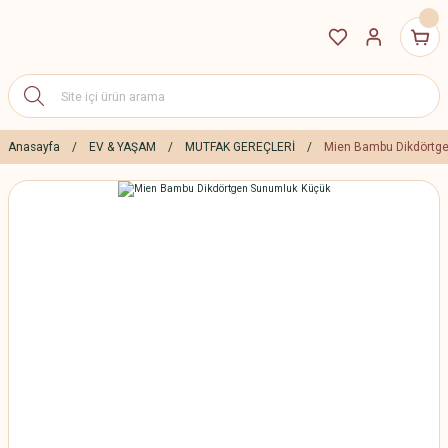
Anasayfa
EV & YAŞAM
MUTFAK GEREÇLERİ
Mien Bambu Dikdörtg