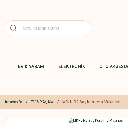
EV & YAŞAM
ELEKTRONİK
OTO AKSESU
Anasayfa
EV & YAŞAM
MDHL R2 Saç Kurutma Makinesi