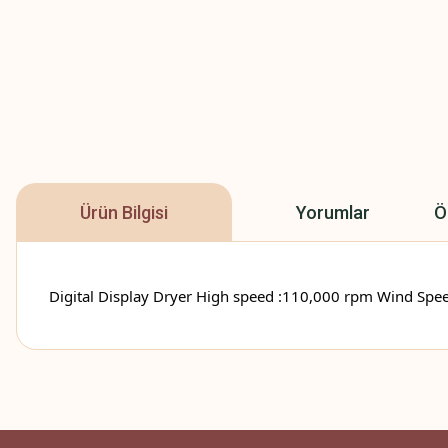
Ürün Bilgisi
Yorumlar
Ö
Digital Display Dryer High speed :110,000 rpm Wind Sp
Bu ürünün fiyat bilgisi, resim, ürün açıklamalarında ve diğer konularda
Beğendim
Görüş ve önerileriniz için teşekkür ederiz.
Fahriye Açık | 08/09/2024