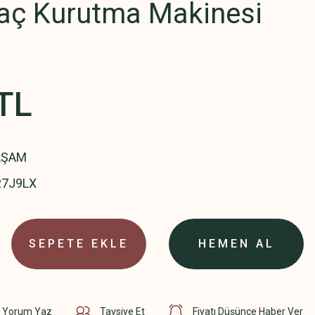
ç Kurutma Makinesi
TL
AŞAM
7J9LX
SEPETE EKLE
HEMEN AL
Yorum Yaz
Tavsiye Et
Fiyatı Düşünce Haber Ver