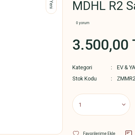
MDHL R2 Sa
Yeni
0 yorum
3.500,00 
Kategori
EV & Y
Stok Kodu
ZMMR2