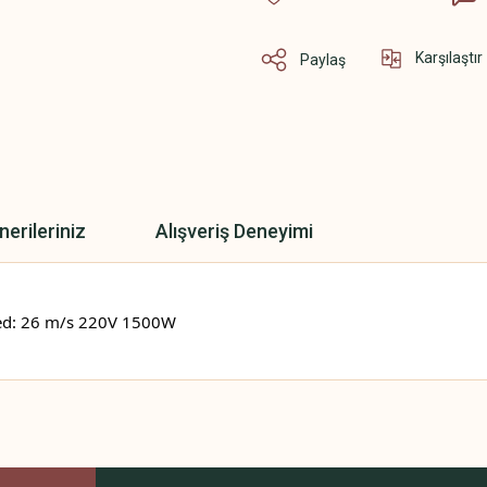
Karşılaştır
Paylaş
nerileriniz
Alışveriş Deneyimi
eed: 26 m/s 220V 1500W
 yetersiz gördüğünüz noktaları öneri formunu kullanarak tarafımıza iletebilirsini
Bu ürüne ilk yorumu siz yapın!