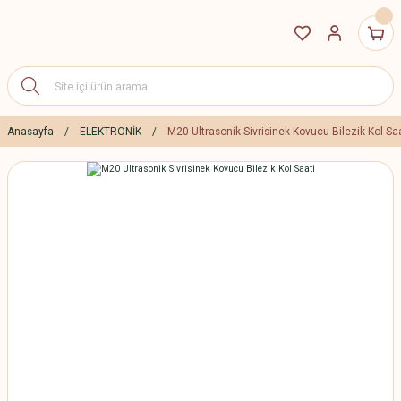
Anasayfa
ELEKTRONİK
M20 Ultrasonik Sivrisinek Kovucu Bilezik Kol Sa