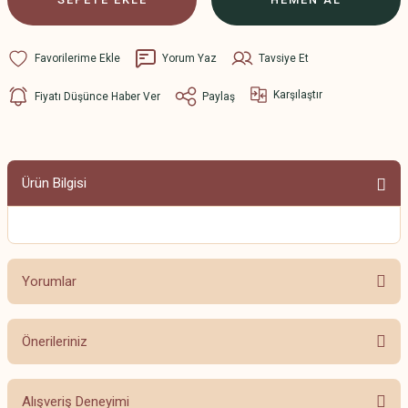
Yorum Yaz
Tavsiye Et
Karşılaştır
Fiyatı Düşünce Haber Ver
Paylaş
Ürün Bilgisi
Yorumlar
Önerileriniz
Bu ürüne ilk yorumu siz yapın!
Bu ürünün fiyat bilgisi, resim, ürün açıklamalarında ve diğer konularda
Alışveriş Deneyimi