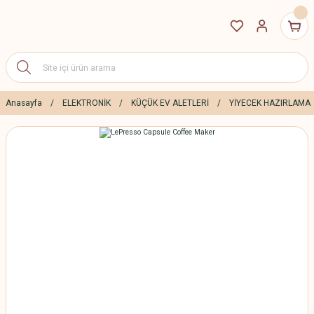
Anasayfa
ELEKTRONİK
KÜÇÜK EV ALETLERİ
YİYECEK HAZIRLAMA