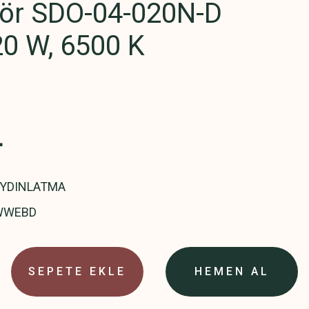
tör SDO-04-020N-D
20 W, 6500 K
L
AYDINLATMA
WWEBD
SEPETE EKLE
HEMEN AL