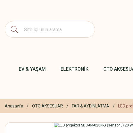
EV & YAŞAM
ELEKTRONİK
OTO AKSESU
Anasayfa
OTO AKSESUAR
FAR & AYDINLATMA
LED pro