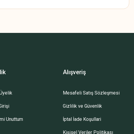
z.
lik
Alışveriş
Üyelik
Mesafeli Satış Sözleşmesi
irişi
Gizlilik ve Güvenlik
emi Unuttum
İptal İade Koşullari
Kişisel Veriler Politikası