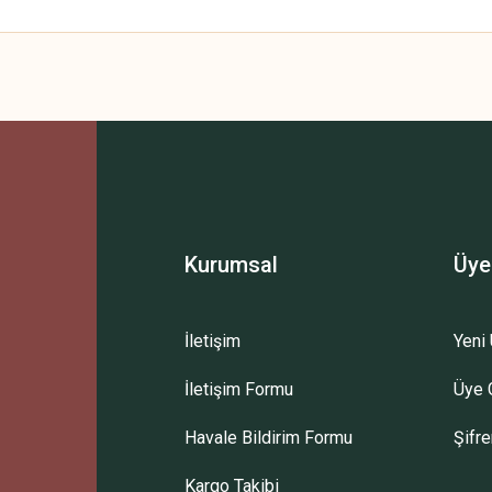
 yetersiz gördüğünüz noktaları öneri formunu kullanarak tarafımıza iletebilirsini
Bu ürüne ilk yorumu siz yapın!
Yorum Yaz
Kurumsal
Üye
İletişim
Yeni 
İletişim Formu
Üye G
Gönder
Havale Bildirim Formu
Şifr
Kargo Takibi