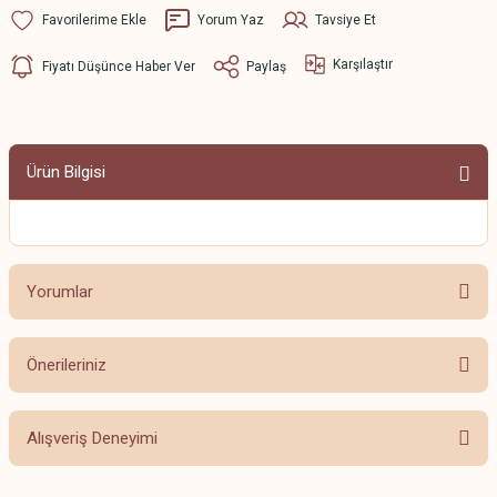
Yorum Yaz
Tavsiye Et
Karşılaştır
Fiyatı Düşünce Haber Ver
Paylaş
Ürün Bilgisi
Yorumlar
Önerileriniz
Bu ürüne ilk yorumu siz yapın!
Bu ürünün fiyat bilgisi, resim, ürün açıklamalarında ve diğer konularda
Alışveriş Deneyimi
yetersiz gördüğünüz noktaları öneri formunu kullanarak tarafımıza
Yorum Yaz
iletebilirsiniz.
Görüş ve önerileriniz için teşekkür ederiz.