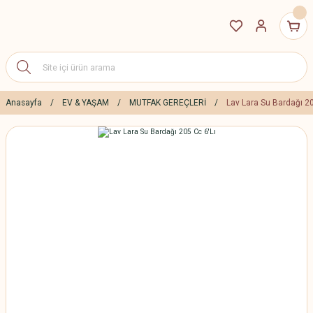
Anasayfa
EV & YAŞAM
MUTFAK GEREÇLERİ
Lav Lara Su Bardağı 20