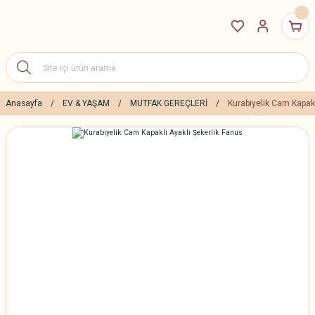
Anasayfa
EV & YAŞAM
MUTFAK GEREÇLERİ
Kurabiyelik Cam Kapakl