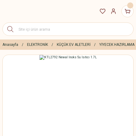
Anasayfa
ELEKTRONİK
KÜÇÜK EV ALETLERİ
YİYECEK HAZIRLAMA