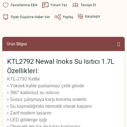
Yorum Yaz
Tavsiye Et
Karşılaştır
Fiyatı Düşünce Haber Ver
Paylaş
Ürün Bilgisi
KTL2792 Newal Inoks Su Isıtıcı 1.7L
Özellikleri:
KTL-2792 Kettle
• Yüksek kalite paslanmaz çelik gövde
• 360° kablosuz su ısıtıcısı
• Susuz çalışmaya karşı koruma sistemi
• Su kaynadığında otomatik olarak kapanır
• Zarif modern tasarım
• LED gösterge ışığı
• Otomatik tek tuş ile kolay başlangıç